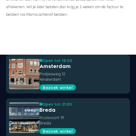
afrekenen. Wil je later betalen dan krijg je 2 weken om de factuur te
betalen via Klarna achteraf betalen.
Open tot 18:00
Amsterdam
Postjesweg 12
Amsterdam
Bezoek winkel
Open tot 21:00
Breda
Kruisvoort 91
Breda
Bezoek winkel