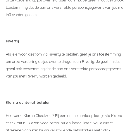
onze vordering op jou over te dragen aan In3. Je geeft in dat geval ook
toestemming dat de aan ons verstrekte persoonsgegevens van jou met
In3 worden gedeeld.
Riverty
Als je ervoor kiest om via Riverty te betalen, geef je ons toestemming
om onze vordering op jou over te dragen aan Riverty. Je geeft in dat
geval ook toestemming dat de aan ons verstrekte persoonsgegevens
van jou met Riverty worden gedeeld.
Kl
arna achteraf betalen
Hoe werkt Klarna Check-out? Bij een online aankoop kan je via Klarna
check-out nu kiezen voor 'betaal nu' en 'betaal later'. Wil je direct
afrekenen dan kan hij via verschillende betaalopties met 1 click