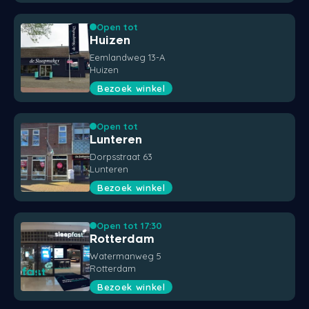
Open tot
Huizen
Eemlandweg 13-A
Huizen
Bezoek winkel
Open tot
Lunteren
Dorpsstraat 63
Lunteren
Bezoek winkel
Open tot 17:30
Rotterdam
Watermanweg 5
Rotterdam
Bezoek winkel