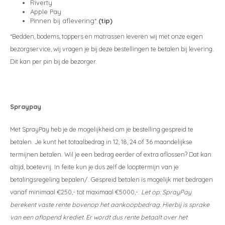
Riverty
Apple Pay
Eastborn
Stoelen
Emma
Matra
Velda
Gelte
Split
Texele
Wolle
Vormv
Katoe
Winte
Dekbe
Texel
Anti-a
Toppe
Katoe
Avek
Bed 1
Avek
Bedb
Pinnen bij aflevering*
(tip)
*Bedden, bodems, toppers en matrassen leveren wij met onze eigen
Avek
Tuur
Matra
Avek
Biolo
Ducky
Zome
Tuur
Verko
Katoe
Vroo
Philr
bezorgservice, wij vragen je bij deze bestellingen te betalen bij levering.
Dit kan per pin bij de bezorger.
Sleepfast
Velda
Matra
Van 
Polyd
Ducky
Biolo
Linne
Van O
Tuur
Eastb
Matra
Eastb
Van 
Emperi
Toppe
Spraypay
Viking
Avek
Cinde
Met SprayPay heb je de mogelijkheid om je bestelling gespreid te
Sleep
betalen. Je kunt het totaalbedrag in 12, 18, 24 of 36 maandelijkse
termijnen betalen. Wil je een bedrag eerder of extra aflossen? Dat kan
Van 
altijd, boetevrij. In feite kun je dus zelf de looptermijn van je
betalingsregeling bepalen/. Gespreid betalen is mogelijk met bedragen
Philr
vanaf minimaal €250,- tot maximaal €5000,-.
Let op: SprayPay
berekent vaste rente bovenop het aankoopbedrag. Hierbij is sprake
HML B
van een aflopend krediet. Er wordt dus rente betaalt over het