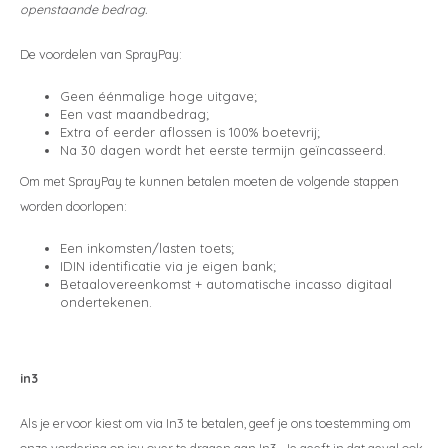
openstaande bedrag.
Styld
De voordelen van SprayPay:
Geen éénmalige hoge uitgave;
Een vast maandbedrag;
Extra of eerder aflossen is 100% boetevrij;
Na 30 dagen wordt het eerste termijn geïncasseerd.
Om met SprayPay te kunnen betalen moeten de volgende stappen
worden doorlopen:
Een inkomsten/lasten toets;
IDIN identificatie via je eigen bank;
Betaalovereenkomst + automatische incasso digitaal
ondertekenen.
in3
Als je ervoor kiest om via In3 te betalen, geef je ons toestemming om