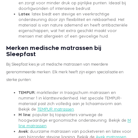
en zorgt voor minder druk op pijnlijke punten. Ideaal bij
doorligwonden of intensieve bedrust.
Latex
: latex biedt een stevige en veerkrachtige
ondersteuning door zijn flexibiliteit en rekbaarheid. Het
materiaal is van nature ademend en heeft antibacteriële
eigenschappen, wat het extra geschikt maakt voor
mensen met allergieën of een gevoelige huid.
Merken medische matrassen bij
Sleepfast
Bij Sleepfast kies je uit medische matrassen van meerdere
gerenommeerde merken. Elk merk heeft zijn eigen specialisatie en
sterke punten:
TEMPUR:
marktleider in traagschuim matrassen en
nummer 1 in klanttevredenheid. Het speciale TEMPUR-
materiaal past zich volledig aan je lichaamsvorm aan.
Bekijk de
TEMPUR matrassen
.
M line:
populair bij topsporters vanwege de
hoogwaardige ergonomische ondersteuning. Bekijk de
M
line matrassen
.
Avek:
duurzame matrassen van pocketveren en latex voor
een bijzonder stevige ligging. Bekijk de
Avek matrassen
.