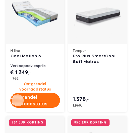
M line
Tempur
Cool Motion 6
Pro Plus SmartCool
Soft Matras
Verkoopadviesprijs:
€ 1.349
,-
1.799
,-
Ontgrendel
voorraadstatus
Ontgrendel
1.378
,-
voorraadstatus
1.969
,-
651 EUR KORTING
850 EUR KORTING