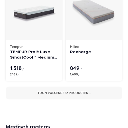
Tempur
M line
TEMPUR Pro® Luxe
Recharge
SmartCool™ Medium
Firm matras
1.518
849
,-
,-
2.169
1.699
,-
,-
TOON VOLGENDE
12
PRODUCTEN...
Medisch matras