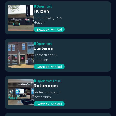
Open tot
Huizen
Eemlandweg 13-A
Huizen
Bezoek winkel
Open tot
Lunteren
Dorpsstraat 63
Lunteren
Bezoek winkel
Open tot 17:00
Rotterdam
Watermanweg 5
Rotterdam
Bezoek winkel