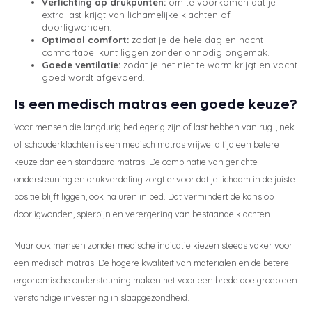
Verlichting op drukpunten:
om te voorkomen dat je
extra last krijgt van lichamelijke klachten of
doorligwonden.
Optimaal comfort:
zodat je de hele dag en nacht
comfortabel kunt liggen zonder onnodig ongemak.
Goede ventilatie:
zodat je het niet te warm krijgt en vocht
goed wordt afgevoerd.
Is een medisch matras een goede keuze?
Voor mensen die langdurig bedlegerig zijn of last hebben van rug-, nek-
of schouderklachten is een medisch matras vrijwel altijd een betere
keuze dan een standaard matras. De combinatie van gerichte
ondersteuning en drukverdeling zorgt ervoor dat je lichaam in de juiste
positie blijft liggen, ook na uren in bed. Dat vermindert de kans op
doorligwonden, spierpijn en verergering van bestaande klachten.
Maar ook mensen zonder medische indicatie kiezen steeds vaker voor
een medisch matras. De hogere kwaliteit van materialen en de betere
ergonomische ondersteuning maken het voor een brede doelgroep een
verstandige investering in slaapgezondheid.