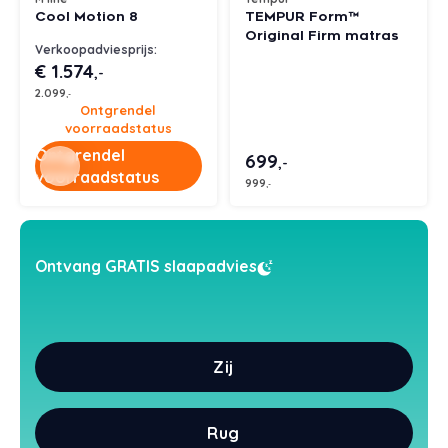
Cool Motion 8
TEMPUR Form™
Styld
Original Firm matras
Verkoopadviesprijs:
€ 1.574
,-
2.099
,-
Ontgrendel
voorraadstatus
Ontgrendel
699
,-
voorraadstatus
999
,-
Ontvang GRATIS slaapadvies
Zij
Rug