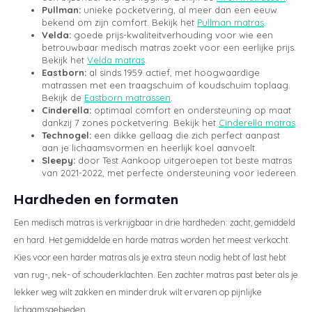
Pullman:
unieke pocketvering, al meer dan een eeuw
bekend om zijn comfort. Bekijk het
Pullman matras
.
Velda:
goede prijs-kwaliteitverhouding voor wie een
betrouwbaar medisch matras zoekt voor een eerlijke prijs.
Bekijk het
Velda matras
.
Eastborn:
al sinds 1959 actief, met hoogwaardige
matrassen met een traagschuim of koudschuim toplaag.
Bekijk de
Eastborn matrassen
.
Cinderella:
optimaal comfort en ondersteuning op maat
dankzij 7 zones pocketvering. Bekijk het
Cinderella matras
.
Technogel:
een dikke gellaag die zich perfect aanpast
aan je lichaamsvormen en heerlijk koel aanvoelt.
Sleepy:
door Test Aankoop uitgeroepen tot beste matras
van 2021-2022, met perfecte ondersteuning voor iedereen.
Hardheden en formaten
Een medisch matras is verkrijgbaar in drie hardheden: zacht, gemiddeld
en hard. Het gemiddelde en harde matras worden het meest verkocht.
Kies voor een harder matras als je extra steun nodig hebt of last hebt
van rug-, nek- of schouderklachten. Een zachter matras past beter als je
lekker weg wilt zakken en minder druk wilt ervaren op pijnlijke
lichaamsgebieden.