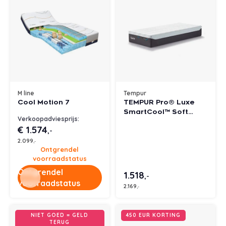
M line
Tempur
Cool Motion 7
TEMPUR Pro® Luxe
SmartCool™ Soft
Verkoopadviesprijs:
matras
€ 1.574
,-
2.099
,-
Ontgrendel
voorraadstatus
Ontgrendel
1.518
,-
voorraadstatus
2.169
,-
NIET GOED = GELD
450 EUR KORTING
TERUG