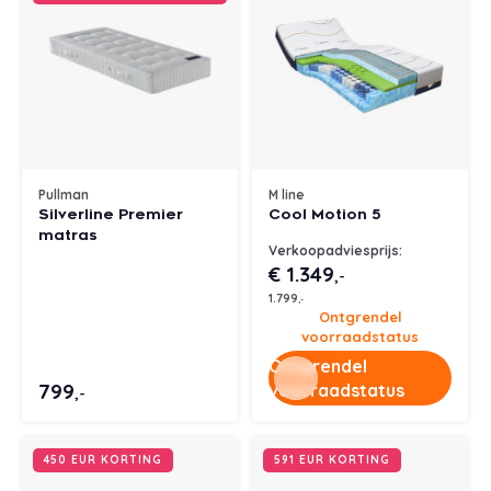
Pullman
M line
Silverline Premier
Cool Motion 5
matras
Verkoopadviesprijs:
€ 1.349
,-
1.799
,-
Ontgrendel
voorraadstatus
Ontgrendel
799
voorraadstatus
,-
450 EUR KORTING
591 EUR KORTING