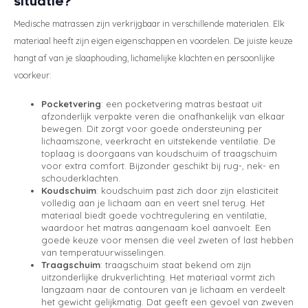
situatie?
Medische matrassen zijn verkrijgbaar in verschillende materialen. Elk
materiaal heeft zijn eigen eigenschappen en voordelen. De juiste keuze
hangt af van je slaaphouding, lichamelijke klachten en persoonlijke
voorkeur:
Pocketvering
: een pocketvering matras bestaat uit
afzonderlijk verpakte veren die onafhankelijk van elkaar
bewegen. Dit zorgt voor goede ondersteuning per
lichaamszone, veerkracht en uitstekende ventilatie. De
toplaag is doorgaans van koudschuim of traagschuim
voor extra comfort. Bijzonder geschikt bij rug-, nek- en
schouderklachten.
Koudschuim
: koudschuim past zich door zijn elasticiteit
volledig aan je lichaam aan en veert snel terug. Het
materiaal biedt goede vochtregulering en ventilatie,
waardoor het matras aangenaam koel aanvoelt. Een
goede keuze voor mensen die veel zweten of last hebben
van temperatuurwisselingen.
Traagschuim
: traagschuim staat bekend om zijn
uitzonderlijke drukverlichting. Het materiaal vormt zich
langzaam naar de contouren van je lichaam en verdeelt
het gewicht gelijkmatig. Dat geeft een gevoel van zweven