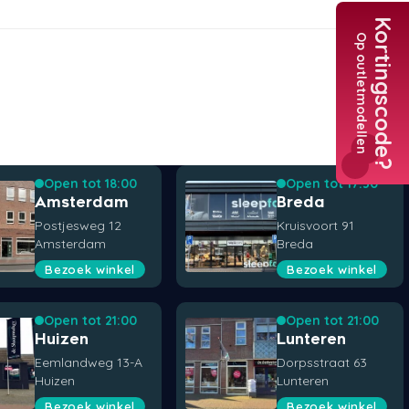
Kortingscode?
Op outletmodellen
Tele
+3
Nederl
+31
Open tot 18:00
Open tot 17:30
Amsterdam
Breda
Postjesweg 12
Kruisvoort 91
Amsterdam
Breda
Bezoek winkel
Bezoek winkel
Open tot 21:00
Open tot 21:00
Huizen
Lunteren
Eemlandweg 13-A
Dorpsstraat 63
Huizen
Lunteren
Bezoek winkel
Bezoek winkel