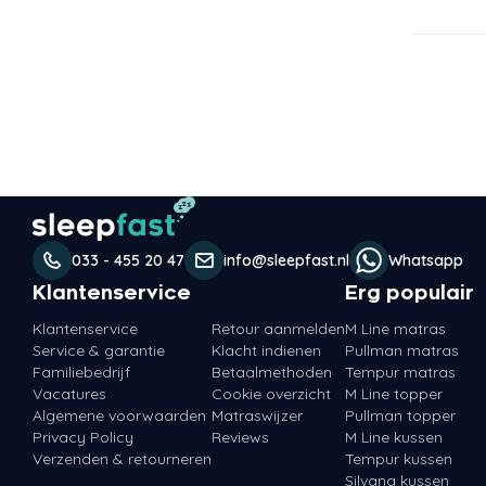
033 - 455 20 47
info@sleepfast.nl
Whatsapp
Klantenservice
Erg populair
Klantenservice
Retour aanmelden
M Line matras
Service & garantie
Klacht indienen
Pullman matras
Familiebedrijf
Betaalmethoden
Tempur matras
Vacatures
Cookie overzicht
M Line topper
Algemene voorwaarden
Matraswijzer
Pullman topper
Privacy Policy
Reviews
M Line kussen
Verzenden & retourneren
Tempur kussen
Silvana kussen