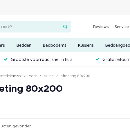
Reviews
Service
ers
Bedden
Bedbodems
Kussens
Beddengoe
Grootste voorraad, snel in huis
Gratis retour
weedekanzzz
Merk
M line
afmeting 80x200
eting 80x200
ucten gevonden!...