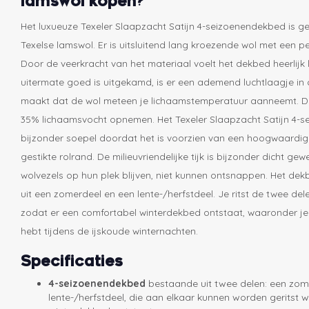
lamswol kopen?
Het luxueuze Texeler Slaapzacht Satijn 4-seizoenendekbed is 
Texelse lamswol. Er is uitsluitend lang kroezende wol met een pe
Door de veerkracht van het materiaal voelt het dekbed heerlijk 
uitermate goed is uitgekamd, is er een ademend luchtlaagje in
maakt dat de wol meteen je lichaamstemperatuur aanneemt. De 
35% lichaamsvocht opnemen. Het Texeler Slaapzacht Satijn 4-s
bijzonder soepel doordat het is voorzien van een hoogwaardige 
gestikte rolrand. De milieuvriendelijke tijk is bijzonder dicht g
wolvezels op hun plek blijven, niet kunnen ontsnappen. Het dek
uit een zomerdeel en een lente-/herfstdeel. Je ritst de twee de
zodat er een comfortabel winterdekbed ontstaat, waaronder 
hebt tijdens de ijskoude winternachten.
Specificaties
4-seizoenendekbed
bestaande uit twee delen: een zom
lente-/herfstdeel, die aan elkaar kunnen worden geritst 