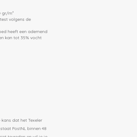
0 gr/m²
etest volgens de
ekbed heeft een ademend
en kan tot 35% vocht
 kans dat het Texeler
 staat PostNL binnen 48
iet tevreden en wil je je