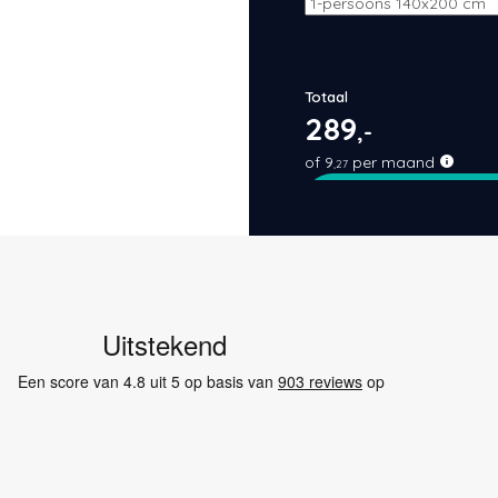
Totaal
289
,-
of
9
per maand
,27