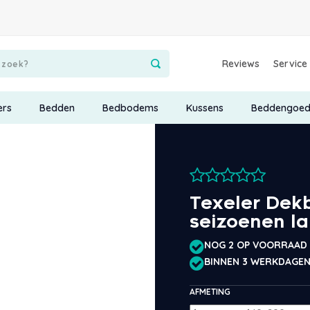
Reviews
Service
ers
Bedden
Bedbodems
Kussens
Beddengoe
Texeler Dekb
seizoenen l
NOG 2 OP VOORRAAD
BINNEN 3 WERKDAGEN
AFMETING