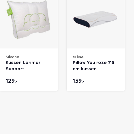
Silvana
M line
Kussen Larimar
Pillow You roze 7,5
Support
cm kussen
129
139
,-
,-