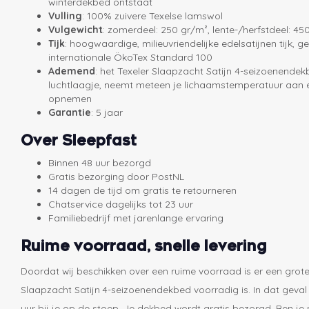
winterdekbed ontstaat
Vulling
: 100% zuivere Texelse lamswol
Vulgewicht
: zomerdeel: 250 gr/m², lente-/herfstdeel: 45
Tijk
: hoogwaardige, milieuvriendelijke edelsatijnen tijk, g
internationale ÖkoTex Standard 100
Ademend
: het Texeler Slaapzacht Satijn 4-seizoenend
luchtlaagje, neemt meteen je lichaamstemperatuur aan 
opnemen
Garantie
: 5 jaar
Over Sleepfast
Binnen 48 uur bezorgd
Gratis bezorging door PostNL
14 dagen de tijd om gratis te retourneren
Chatservice dagelijks tot 23 uur
Familiebedrijf met jarenlange ervaring
Ruime voorraad, snelle levering
Doordat wij beschikken over een ruime voorraad is er een grote
Slaapzacht Satijn 4-seizoenendekbed voorradig is. In dat geval
uur bij je op de stoep. Je dekbed wordt gratis bezorgd. Ben je n