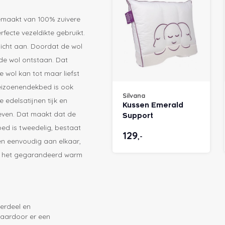
gemaakt van 100% zuivere
rfecte vezeldikte gebruikt.
licht aan. Doordat de wol
 de wol ontstaan. Dat
wol kan tot maar liefst
eizoenendekbed is ook
Silvana
edelsatijnen tijk en
Kussen Emerald
eweven. Dat maakt dat de
Support
bed is tweedelig, bestaat
129
,-
len eenvoudig aan elkaar,
je het gegarandeerd warm
erdeel en
waardoor er een