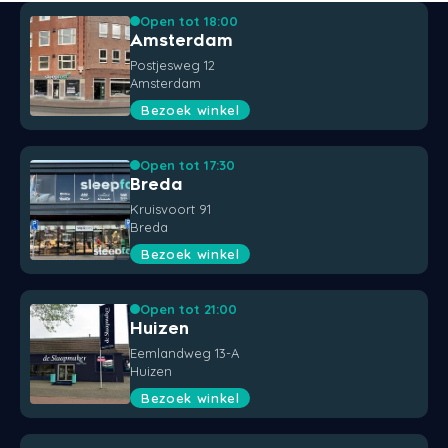
Open tot 18:00
Styld
Amsterdam
Postjesweg 12
Amsterdam
Bezoek winkel
Open tot 17:30
Breda
Kruisvoort 91
Breda
Bezoek winkel
Open tot 21:00
Huizen
Eemlandweg 13-A
Huizen
Bezoek winkel