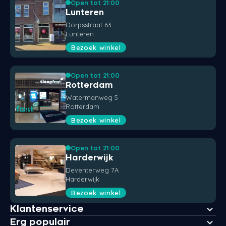
Open tot 21:00
Lunteren
Dorpsstraat 63
Lunteren
Bezoek winkel
Open tot 21:00
Rotterdam
Watermanweg 5
Rotterdam
Bezoek winkel
Open tot 21:00
Harderwijk
Deventerweg 7A
Harderwijk
Bezoek winkel
Klantenservice
Erg populair