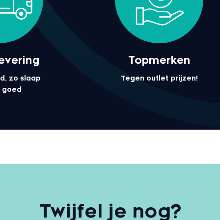
levering
Topmerken
d, zo slaap
Tegen outlet prijzen!
el goed
Twijfel je nog?