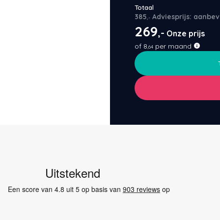
Totaal
385
Adviesprijs: aanbev
,-
269
,-
Onze prijs
of
8
per maand
,64