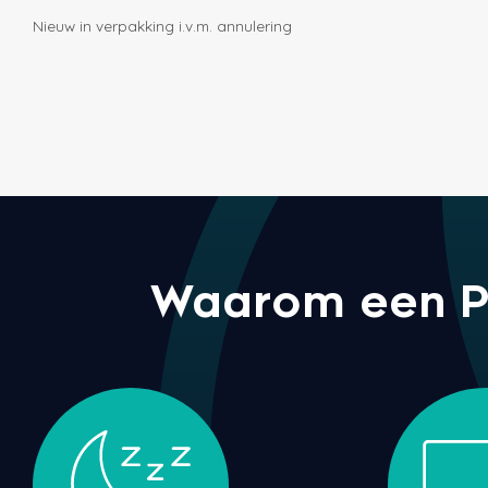
Nieuw in verpakking i.v.m. annulering
Waarom een Pu