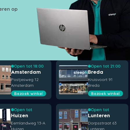
seren op
Open tot 18:00
Open tot 21:00
Amsterdam
Breda
Postjesweg 12
Kruisvoort 91
Amsterdam
Breda
Bezoek winkel
Bezoek winkel
Open tot
Open tot
Huizen
Lunteren
Eemlandweg 13-A
Dorpsstraat 63
Huizen
Lunteren