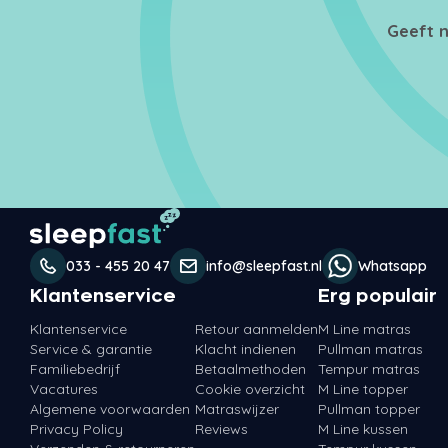
Geeft n
033 - 455 20 47
info@sleepfast.nl
Whatsapp
Klantenservice
Erg populair
Klantenservice
Retour aanmelden
M Line matras
Service & garantie
Klacht indienen
Pullman matras
Familiebedrijf
Betaalmethoden
Tempur matras
Vacatures
Cookie overzicht
M Line topper
Algemene voorwaarden
Matraswijzer
Pullman topper
Privacy Policy
Reviews
M Line kussen