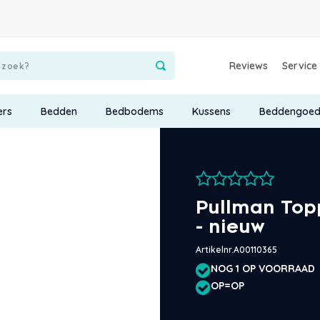
Reviews
Service
ers
Bedden
Bedbodems
Kussens
Beddengoe
Pullman Top
- nieuw
Artikelnr.
A00110365
NOG 1 OP VOORRAAD
OP=OP