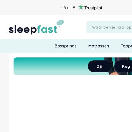
4.8 uit 5
Boxsprings
Matrassen
Topp
Begin met chatten
Verstuur
Zij
Rug