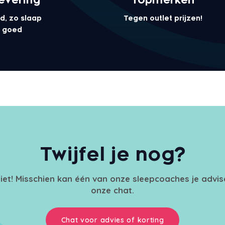
d, zo slaap
Tegen outlet prijzen!
el goed
Twijfel je nog?
iet! Misschien kan één van onze sleepcoaches je advi
onze chat.
Chat voor advies of korting