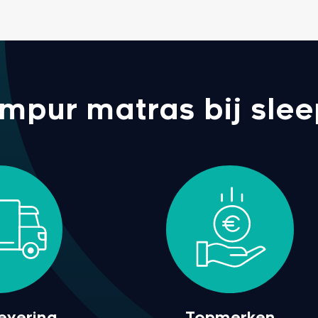
pur matras bij sleep
levering
Topmerken