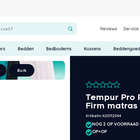
Reviews
Service
ers
Bedden
Bedbodems
Kussens
Beddengoe
Buik
Tempur Pro 
Firm matras
Artikelnr.
A00112044
NOG 2 OP VOORRAAD
OP=OP