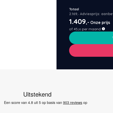
Totaal
2.169
Adviesprijs: aanbe
,-
1.409
,-
Onze prijs
of
45
per maand
,20