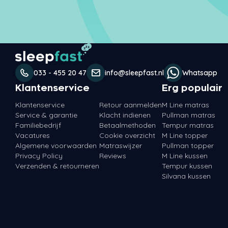
033 - 455 20 47
info@sleepfast.nl
Whatsapp
Klantenservice
Erg populair
Klantenservice
Retour aanmelden
M Line matras
Service & garantie
Klacht indienen
Pullman matras
Familiebedrijf
Betaalmethoden
Tempur matras
Vacatures
Cookie overzicht
M Line topper
Algemene voorwaarden
Matraswijzer
Pullman topper
Privacy Policy
Reviews
M Line kussen
Verzenden & retourneren
Tempur kussen
Silvana kussen