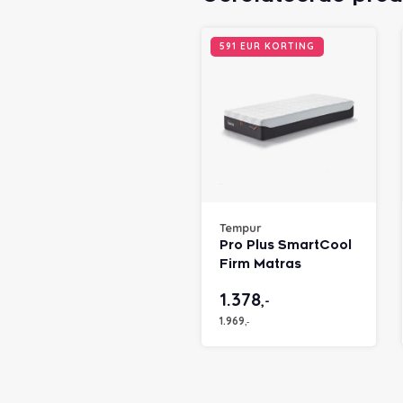
591 EUR KORTING
Tempur
Pro Plus SmartCool
Firm Matras
1.378
,-
1.969
,-