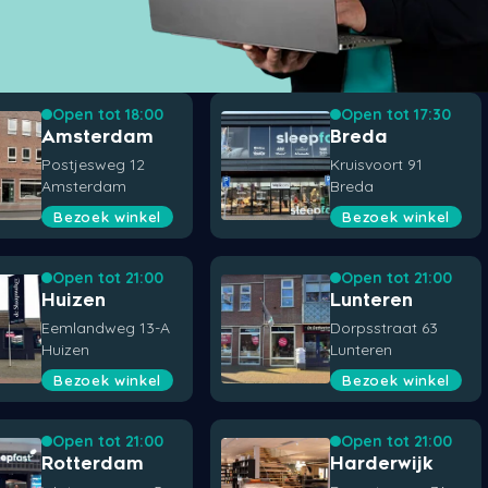
Open tot 18:00
Open tot 17:30
Amsterdam
Breda
Postjesweg 12
Kruisvoort 91
Amsterdam
Breda
Bezoek winkel
Bezoek winkel
Open tot 21:00
Open tot 21:00
Huizen
Lunteren
Eemlandweg 13-A
Dorpsstraat 63
Huizen
Lunteren
Bezoek winkel
Bezoek winkel
Open tot 21:00
Open tot 21:00
Rotterdam
Harderwijk