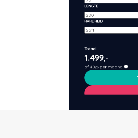
LENGTE
HARDHEID
Totaal
1.499
,-
of
48
per maand
,06