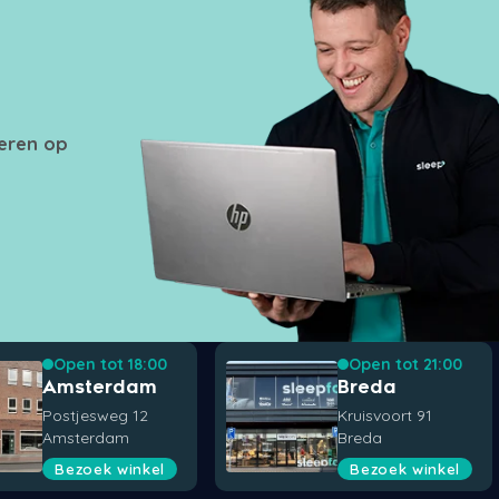
seren op
Open tot 18:00
Open tot 21:00
Amsterdam
Breda
Postjesweg 12
Kruisvoort 91
Amsterdam
Breda
Bezoek winkel
Bezoek winkel