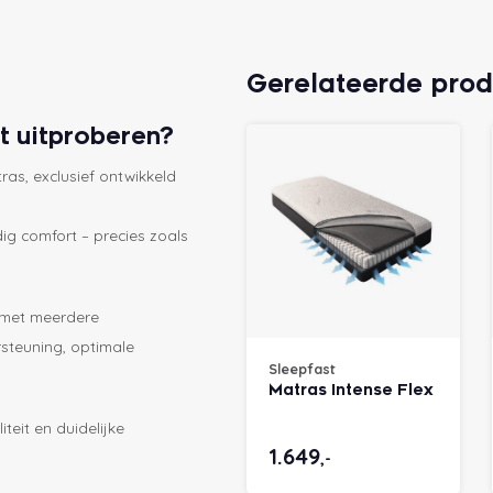
Gerelateerde pro
t uitproberen?
as, exclusief ontwikkeld
g comfort – precies zoals
 met meerdere
rsteuning, optimale
Sleepfast
Matras Intense Flex
teit en duidelijke
1.649
,-