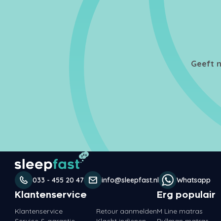
Geeft n
033 - 455 20 47
info@sleepfast.nl
Whatsapp
Klantenservice
Erg populair
Klantenservice
Retour aanmelden
M Line matras
Service & garantie
Klacht indienen
Pullman matras