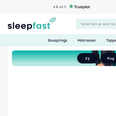
4.8 uit 5
Boxsprings
Matrassen
Topp
Begin met chatten
Verstuur
Zij
Rug