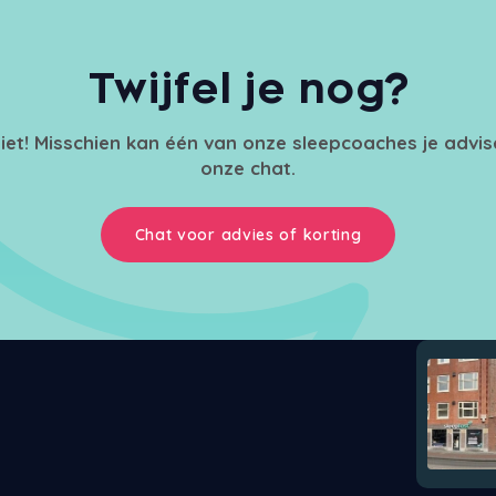
Twijfel je nog?
iet! Misschien kan één van onze sleepcoaches je advi
onze chat.
Chat voor advies of korting