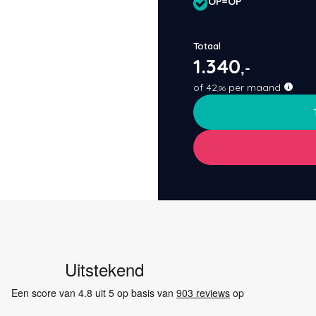
OP=OP
Totaal
1.340
,-
of
42
per maand
,96