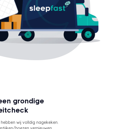
een grondige
eitcheck
hebben wij volldig nagekeken.
rastijken/hoezen vernieuwen,