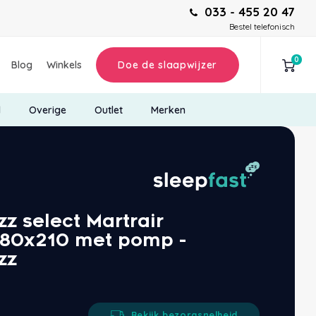
033 - 455 20 47
Bestel telefonisch
0
Blog
Winkels
Doe de slaapwijzer
d
Overige
Outlet
Merken
 select Martrair
 80x210 met pomp -
zz
Bekijk bezorgsnelheid