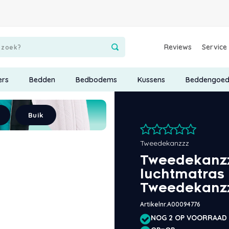
Reviews
Service
ers
Bedden
Bedbodems
Kussens
Beddengoe
Buik
Tweedekanzzz
Tweedekanzzz
luchtmatras
Tweedekanz
Artikelnr.
A00094776
NOG 2 OP VOORRAAD