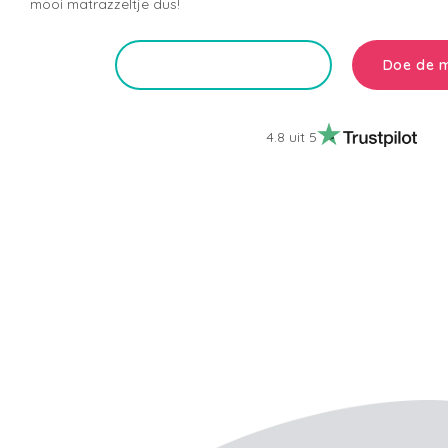
mooi matrazzeltje dus!
Doe de m
Ondek alle matrassen
4.8 uit 5