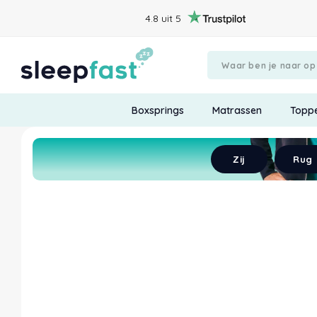
4.8 uit 5
Boxsprings
Matrassen
Topp
Begin met chatten
Verstuur
Zij
Rug