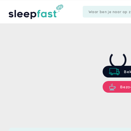
Bek
Bezo