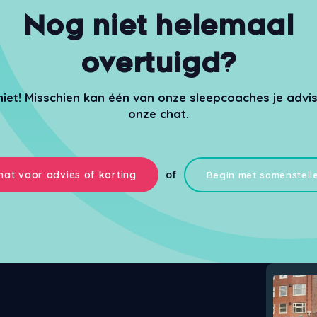
Nog niet helemaal
overtuigd?
niet! Misschien kan één van onze sleepcoaches je advis
onze chat.
hat voor advies of korting
of
Begin met samenstell