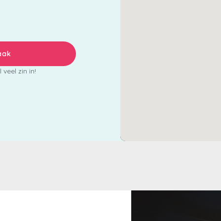
aak
veel zin in!