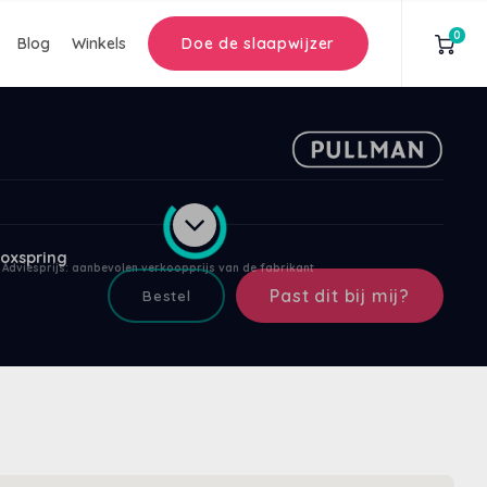
0
Blog
Winkels
Doe de slaapwijzer
oxspring
Adviesprijs: aanbevolen verkoopprijs van de fabrikant
Past dit bij mij?
Bestel