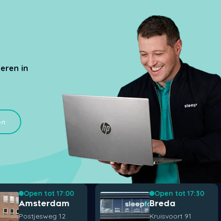
eren in
en
Open tot 17:00
Open tot 17:30
Amsterdam
Breda
Postjesweg 12
Kruisvoort 91