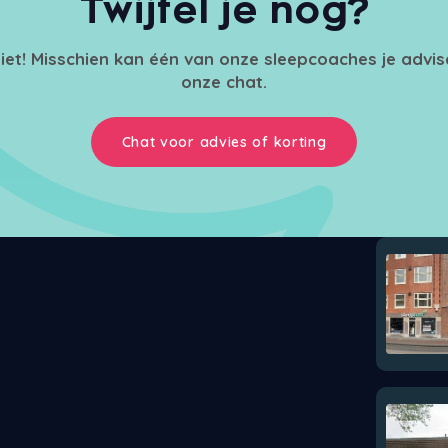
Twijfel je nog?
iet! Misschien kan één van onze sleepcoaches je advi
onze chat.
Chat voor advies of korting