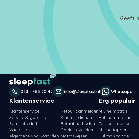
Geeft n
033 - 455 20 47
info@sleepfast.nl
Whatsapp
Klantenservice
Erg populair
Klantenservice
Retour aanmelden
M Line matras
Service & garantie
Klacht indienen
Pullman matras
Familiebedrijf
Betaalmethoden
Tempur matras
Vacatures
Cookie overzicht
M Line topper
Algemene voorwaarden
Matraswijzer
Pullman topper