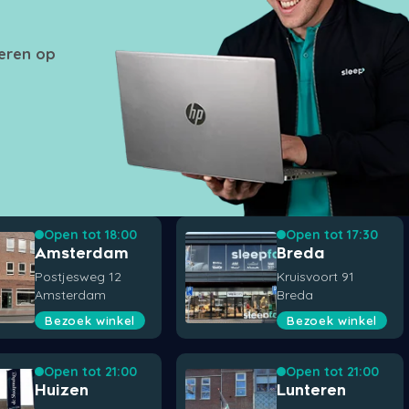
seren op
Open tot 18:00
Open tot 17:30
Amsterdam
Breda
Postjesweg 12
Kruisvoort 91
Amsterdam
Breda
Bezoek winkel
Bezoek winkel
Open tot 21:00
Open tot 21:00
Huizen
Lunteren