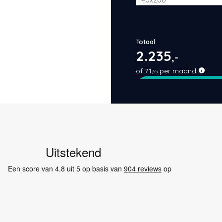
Totaal
2.235
,-
of
71
per maand
,65