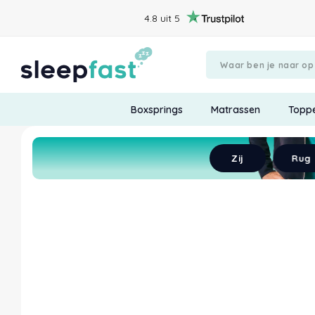
4.8 uit 5
Boxsprings
Matrassen
Topp
Begin met chatten
Verstuur
Zij
Rug