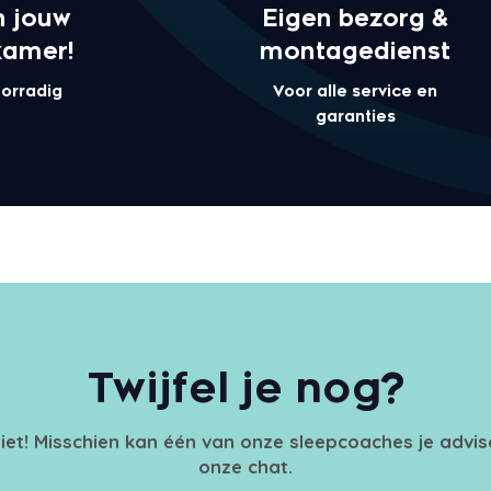
n jouw
Eigen bezorg &
kamer!
montagedienst
oorradig
Voor alle service en
garanties
Twijfel je nog?
iet! Misschien kan één van onze sleepcoaches je advi
onze chat.