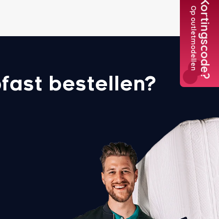
Kortingscode?
Op outletmodellen
Tele
+3
Nederl
+31
fast bestellen?