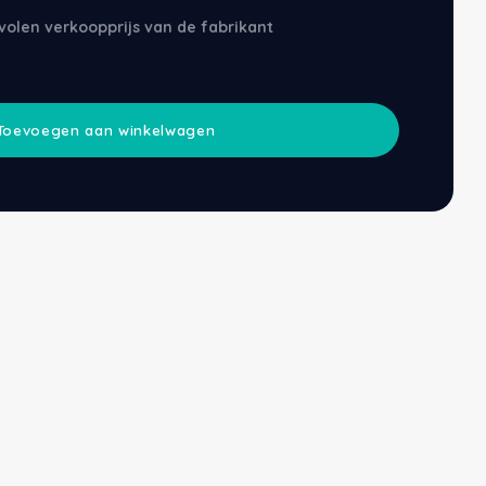
volen verkoopprijs van de fabrikant
Toevoegen aan winkelwagen