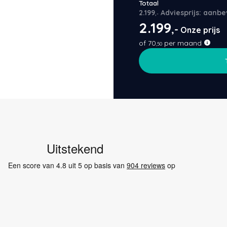
Totaal
2.199
Adviesprijs: aanbe
,-
2.199
,-
Onze prijs
of
70
per maand
,50