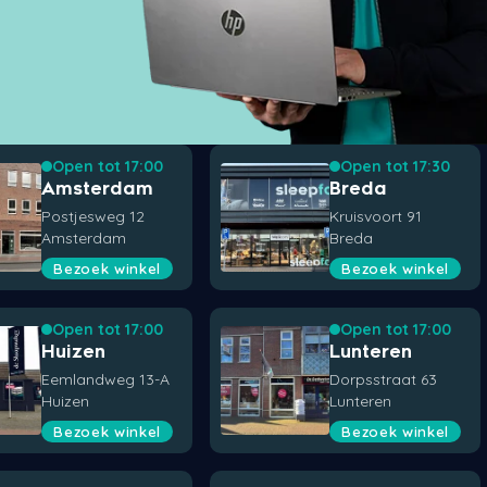
Open tot 17:00
Open tot 17:30
Amsterdam
Breda
Postjesweg 12
Kruisvoort 91
Amsterdam
Breda
Bezoek winkel
Bezoek winkel
Open tot 17:00
Open tot 17:00
Huizen
Lunteren
Eemlandweg 13-A
Dorpsstraat 63
Huizen
Lunteren
Bezoek winkel
Bezoek winkel