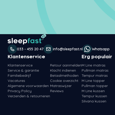
033 - 455 20 47
info@sleepfast.nl
Whatsapp
Klantenservice
Erg populair
Klantenservice
Retour aanmelden
M Line matras
Service & garantie
Klacht indienen
Pullman matras
Familiebedrijf
Betaalmethoden
Tempur matras
Vacatures
Cookie overzicht
M Line topper
Algemene voorwaarden
Matraswijzer
Pullman topper
Privacy Policy
Reviews
M Line kussen
Verzenden & retourneren
Tempur kussen
Silvana kussen