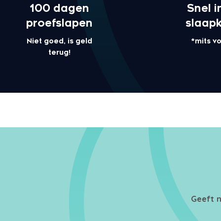
100 dagen
Snel i
proefslapen
slaap
Niet goed, is geld
*mits v
terug!
Geeft n