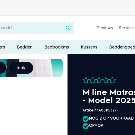
Reviews
Service
ers
Bedden
Bedbodems
Kussens
Beddengoe
Buik
M line Matra
- Model 202
Artikelnr.
A00115327
NOG 2 OP VOORRAAD
OP=OP