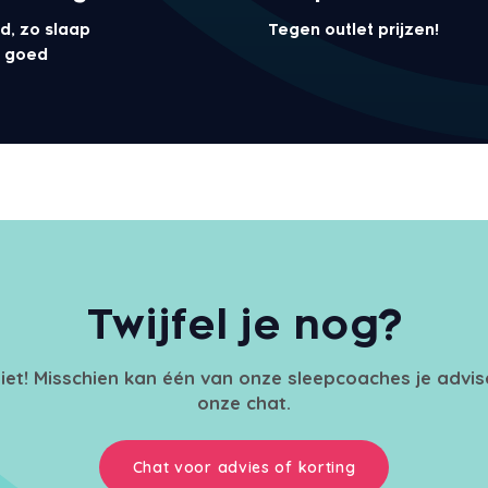
d, zo slaap
Tegen outlet prijzen!
el goed
Twijfel je nog?
iet! Misschien kan één van onze sleepcoaches je advi
onze chat.
Chat voor advies of korting