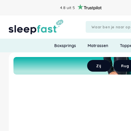
4.8 uit 5
Boxsprings
Matrassen
Topp
Begin met chatten
Verstuur
Zij
Rug