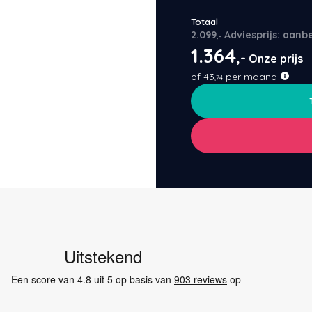
Totaal
2.099
Adviesprijs: aanb
,-
1.364
,-
Onze prijs
of
43
per maand
,74