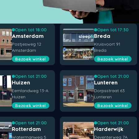
Open tot 18:00
Open tot 17:30
Amsterdam
Breda
Postjesweg 12
Kruisvoort 91
Amsterdam
Breda
Bezoek winkel
Bezoek winkel
Open tot 21:00
Open tot 21:00
Huizen
Lunteren
Eemlandweg 13-A
Dorpsstraat 63
Huizen
Lunteren
Bezoek winkel
Bezoek winkel
Open tot 21:00
Open tot 21:00
Rotterdam
Harderwijk
Watermanweg 5
Deventerweg 7A