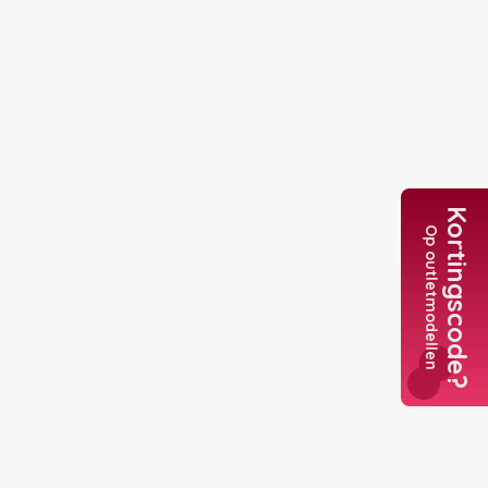
Kortingscode?
Op outletmodellen
Tele
+3
Nederl
+31