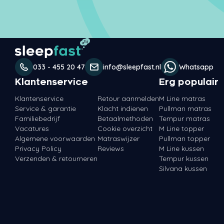
033 - 455 20 47
info@sleepfast.nl
Whatsapp
Klantenservice
Erg populair
Klantenservice
Retour aanmelden
M Line matras
Service & garantie
Klacht indienen
Pullman matras
Familiebedrijf
Betaalmethoden
Tempur matras
Vacatures
Cookie overzicht
M Line topper
Algemene voorwaarden
Matraswijzer
Pullman topper
Privacy Policy
Reviews
M Line kussen
Verzenden & retourneren
Tempur kussen
Silvana kussen