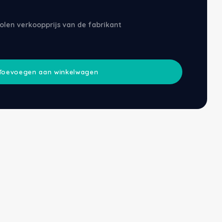
olen verkoopprijs van de fabrikant
Toevoegen aan winkelwagen