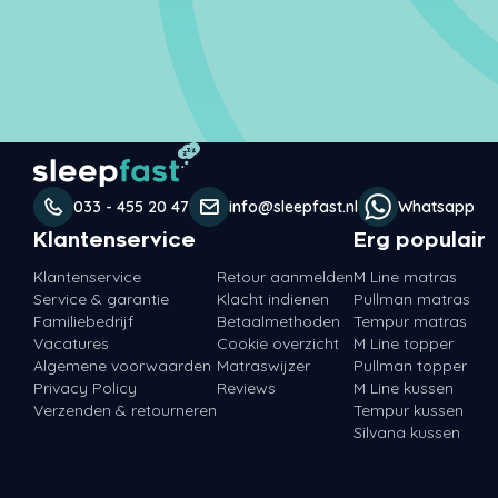
033 - 455 20 47
info@sleepfast.nl
Whatsapp
Klantenservice
Erg populair
Klantenservice
Retour aanmelden
M Line matras
Service & garantie
Klacht indienen
Pullman matras
Familiebedrijf
Betaalmethoden
Tempur matras
Vacatures
Cookie overzicht
M Line topper
Algemene voorwaarden
Matraswijzer
Pullman topper
Privacy Policy
Reviews
M Line kussen
Verzenden & retourneren
Tempur kussen
Silvana kussen