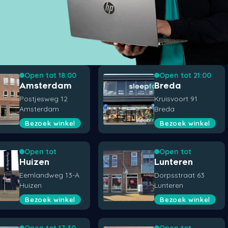
Open tot 18:00
Open tot 21:00
Amsterdam
Breda
Postjesweg 12
Kruisvoort 91
Amsterdam
Breda
Bezoek winkel
Bezoek winkel
Open tot
Open tot
Huizen
Lunteren
Eemlandweg 13-A
Dorpsstraat 63
Huizen
Lunteren
Bezoek winkel
Bezoek winkel
Open tot 17:30
Open tot