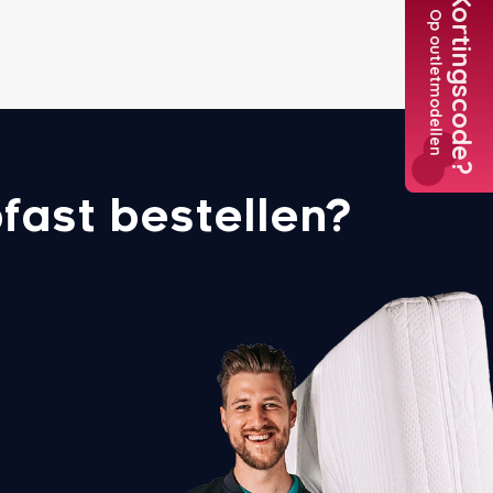
Kortingscode?
Op outletmodellen
Tele
+3
Nederl
+31
fast bestellen?