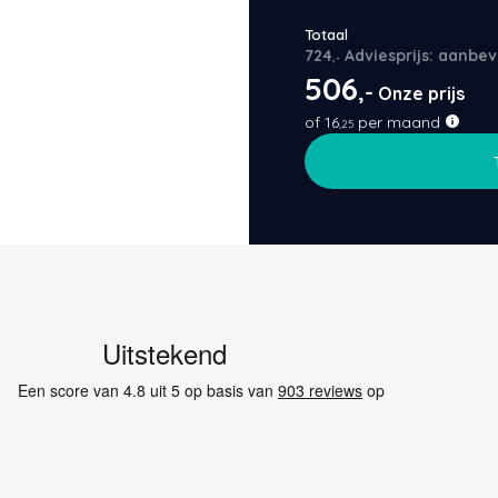
Totaal
724
Adviesprijs: aanbev
,-
506
,-
Onze prijs
of
16
per maand
,25