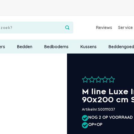
Reviews
Service
ers
Bedden
Bedbodems
Kussens
Beddengoe
M line Luxe 
90x200 cm S
Artikelnr.
S00111037
NOG 2 OP VOORRAAD
OP=OP