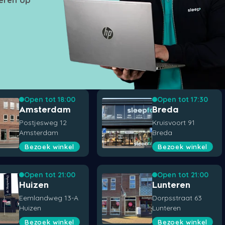
Open tot 18:00
Open tot 17:30
Amsterdam
Breda
Postjesweg 12
Kruisvoort 91
Amsterdam
Breda
Bezoek winkel
Bezoek winkel
Open tot 21:00
Open tot 21:00
Huizen
Lunteren
Eemlandweg 13-A
Dorpsstraat 63
Huizen
Lunteren
Bezoek winkel
Bezoek winkel