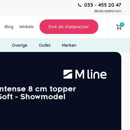
033 - 455 20 47
Bestel telefonisch
0
Blog
Winkels
Doe de slaapwijzer
d
Overige
Outlet
Merken
Intense 8 cm topper
oft - Showmodel