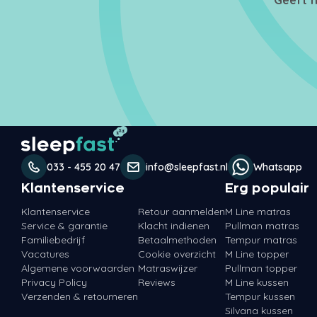
033 - 455 20 47
info@sleepfast.nl
Whatsapp
Klantenservice
Erg populair
Klantenservice
Retour aanmelden
M Line matras
Service & garantie
Klacht indienen
Pullman matras
Familiebedrijf
Betaalmethoden
Tempur matras
Vacatures
Cookie overzicht
M Line topper
Algemene voorwaarden
Matraswijzer
Pullman topper
Privacy Policy
Reviews
M Line kussen
Verzenden & retourneren
Tempur kussen
Silvana kussen