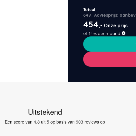
Totaal
649
Adviesprijs: aanbev
,-
454
,-
Onze prijs
of
14
per maand
,56