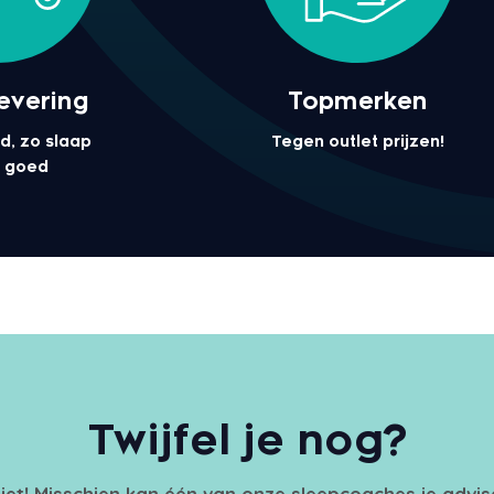
levering
Topmerken
d, zo slaap
Tegen outlet prijzen!
el goed
Twijfel je nog?
iet! Misschien kan één van onze sleepcoaches je advi