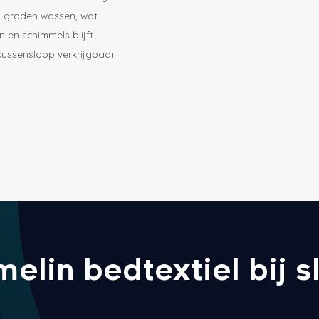
60 graden wassen, wat
 en schimmels blijft.
ussensloop verkrijgbaar.
in bedtextiel bij sl