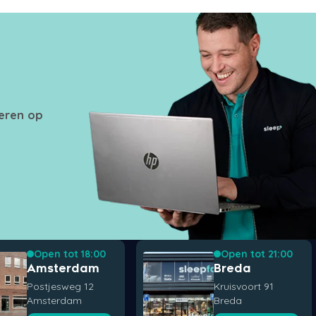
seren op
Open tot 18:00
Open tot 21:00
Amsterdam
Breda
Postjesweg 12
Kruisvoort 91
Amsterdam
Breda