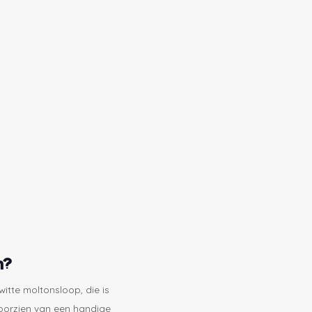
n?
itte moltonsloop, die is
oorzien van een handige