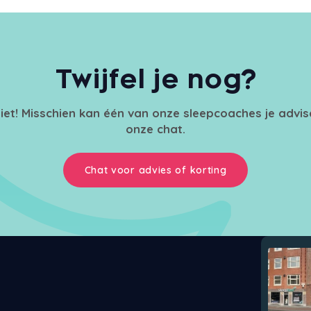
Twijfel je nog?
iet! Misschien kan één van onze sleepcoaches je advi
onze chat.
Chat voor advies of korting