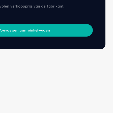
volen verkoopprijs van de fabrikant
Toevoegen aan winkelwagen