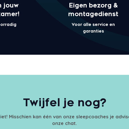
n jouw
Eigen bezorg &
kamer!
montagedienst
oorradig
Voor alle service en
garanties
Twijfel je nog?
iet! Misschien kan één van onze sleepcoaches je advi
onze chat.