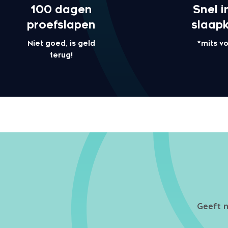
100 dagen
Snel i
proefslapen
slaap
Niet goed, is geld
*mits v
terug!
Geeft n