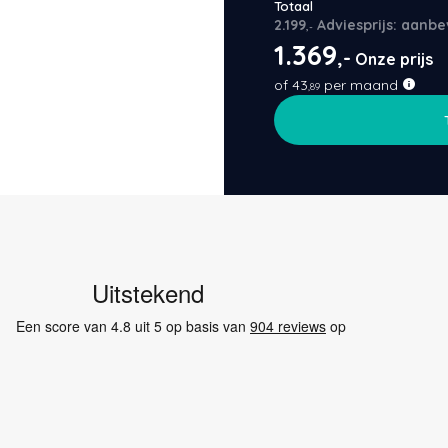
Totaal
2.199
Adviesprijs: aanbe
,-
1.369
,-
Onze prijs
of
43
per maand
,89