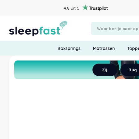
4.8 uit 5
Boxsprings
Matrassen
Topp
Begin met chatten
Verstuur
Zij
Rug