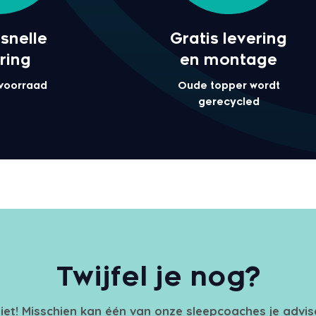
snelle
Gratis levering
ring
en montage
 voorraad
Oude topper wordt
gerecycled
Twijfel je nog?
iet! Misschien kan één van onze sleepcoaches je advi