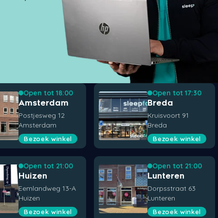
Open tot 18:00
Open tot 17:30
Amsterdam
Breda
Postjesweg 12
Kruisvoort 91
Amsterdam
Breda
Bezoek winkel
Bezoek winkel
Open tot 21:00
Open tot 21:00
Huizen
Lunteren
Eemlandweg 13-A
Dorpsstraat 63
Huizen
Lunteren
Bezoek winkel
Bezoek winkel