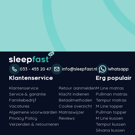
033 - 455 20 47
info@sleepfast.nl
Whatsapp
Klantenservice
Erg populair
Klantenservice
Retour aanmelden
M Line matras
Service & garantie
Klacht indienen
Pullman matras
Familiebedrijf
Betaalmethoden
Tempur matras
Vacatures
Cookie overzicht
M Line topper
Algemene voorwaarden
Matraswijzer
Pullman topper
Privacy Policy
Reviews
M Line kussen
Verzenden & retourneren
Tempur kussen
Silvana kussen