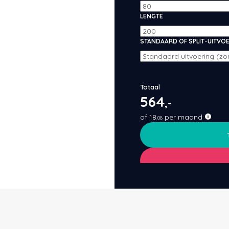
LENGTE
STANDAARD OF SPLIT-UITVO
Totaal
564
,-
of
18
per maand
,08