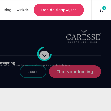
0
Blog
Winkels
Doe de slaapwijzer
oxspring
Adviesprijs: aanbevolen verkoopprijs van de fabrikant
Chat voor korting
Bestel