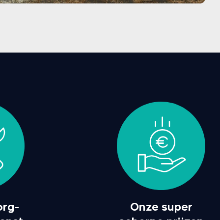
org-
Onze super