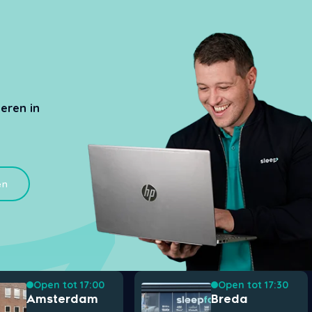
eren in
en
Open tot 17:00
Open tot 17:30
Amsterdam
Breda