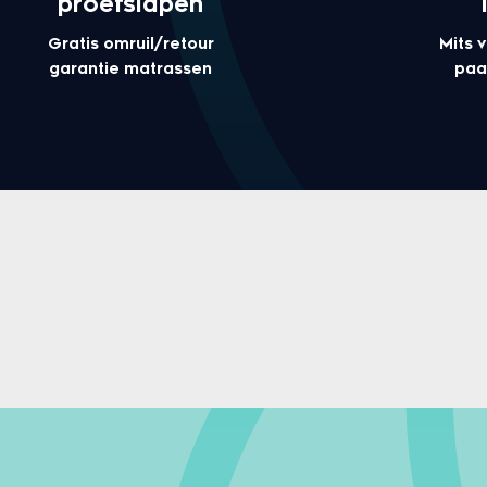
proefslapen
Gratis omruil/retour
Mits 
garantie matrassen
paa