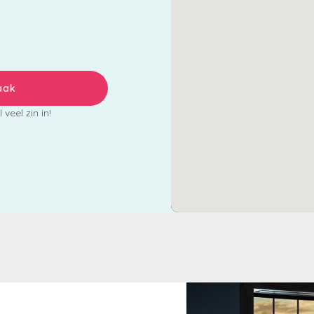
aak
veel zin in!