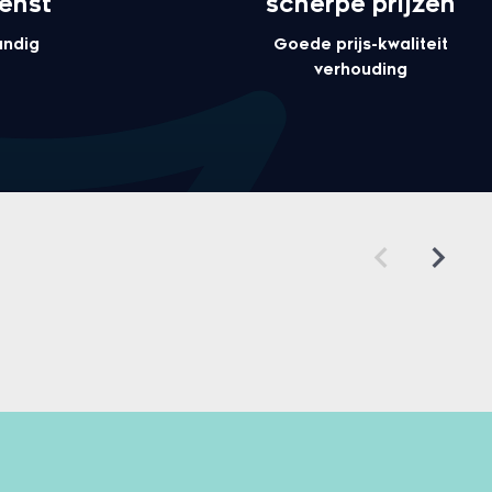
enst
scherpe prijzen
undig
Goede prijs-kwaliteit
verhouding