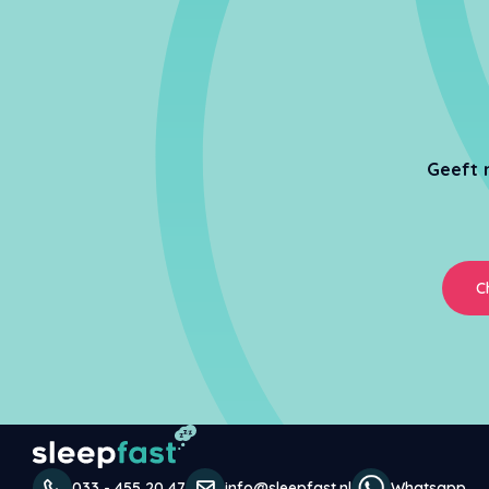
Geeft 
C
033 - 455 20 47
info@sleepfast.nl
Whatsapp