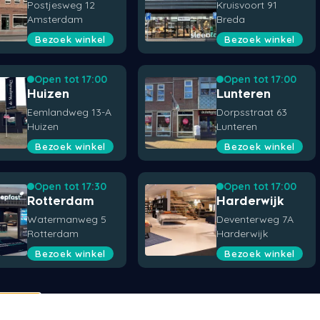
Postjesweg 12
Kruisvoort 91
Amsterdam
Breda
Bezoek winkel
Bezoek winkel
Open tot 17:00
Open tot 17:00
Huizen
Lunteren
Eemlandweg 13-A
Dorpsstraat 63
Huizen
Lunteren
Bezoek winkel
Bezoek winkel
Open tot 17:30
Open tot 17:00
Rotterdam
Harderwijk
Watermanweg 5
Deventerweg 7A
Rotterdam
Harderwijk
Bezoek winkel
Bezoek winkel