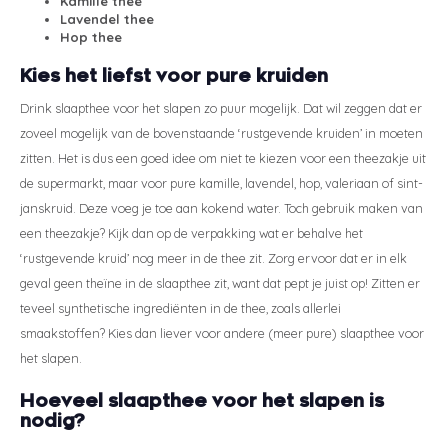
Kamille thee
Lavendel thee
Styld
Hop thee
Kies het liefst voor pure kruiden
Drink slaapthee voor het slapen zo puur mogelijk. Dat wil zeggen dat er
zoveel mogelijk van de bovenstaande ‘rustgevende kruiden’ in moeten
zitten. Het is dus een goed idee om niet te kiezen voor een theezakje uit
de supermarkt, maar voor pure kamille, lavendel, hop, valeriaan of sint-
janskruid. Deze voeg je toe aan kokend water. Toch gebruik maken van
een theezakje? Kijk dan op de verpakking wat er behalve het
‘rustgevende kruid’ nog meer in de thee zit. Zorg ervoor dat er in elk
geval geen theïne in de slaapthee zit, want dat pept je juist op! Zitten er
teveel synthetische ingrediënten in de thee, zoals allerlei
smaakstoffen? Kies dan liever voor andere (meer pure) slaapthee voor
het slapen.
Hoeveel slaapthee voor het slapen is
nodig?