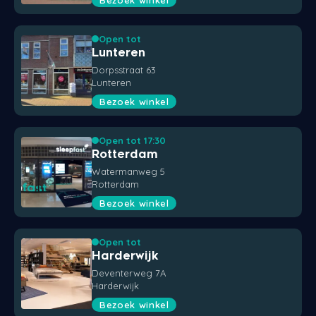
Open tot
Lunteren
Dorpsstraat 63
Lunteren
Bezoek winkel
Open tot 17:30
Rotterdam
Watermanweg 5
Rotterdam
Bezoek winkel
Open tot
Harderwijk
Deventerweg 7A
Harderwijk
Bezoek winkel