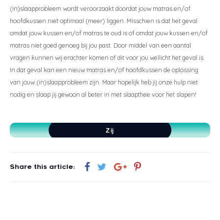
(in)slaapprobleem wordt veroorzaakt doordat jouw matras en/of
hoofdkussen niet optimaal (meer) liggen. Misschien is dat het geval
omdat jouw kussen en/of matras te oud is of omdat jouw kussen en/of
matras niet goed genoeg bij jou past. Door middel van een aantal
vragen kunnen wij erachter komen of dit voor jou wellicht het geval is.
In dat geval kan een nieuw matras en/of hoofdkussen de oplossing
van jouw (in)slaapprobleem zijn. Maar hopelijk heb jij onze hulp niet
Ontvang GRATIS slaapadvies
nodig en slaap jij gewoon al beter in met slaapthee voor het slapen!
Zij
Rug
Share this article:
Begin met chatten
Buik
Verstuur