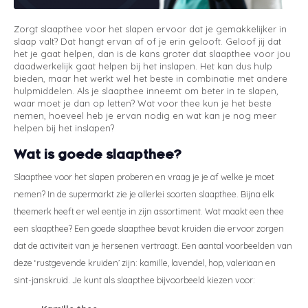
Eastborn
Stoelen
Emma
Matra
Velda
Gelte
Split
Texele
Wolle
Vormv
Katoe
Winte
Dekbe
Texel
Anti-a
Toppe
Katoe
Avek
Bed 1
Avek
Bedb
Zorgt slaapthee voor het slapen ervoor dat je gemakkelijker in
slaap valt? Dat hangt ervan af of je erin gelooft. Geloof jij dat
het je gaat helpen, dan is de kans groter dat slaapthee voor jou
Avek
Tuur
Matra
Avek
Biolo
Ducky
Zome
Tuur
Verko
Katoe
Vroo
Philr
daadwerkelijk gaat helpen bij het inslapen. Het kan dus hulp
bieden, maar het werkt wel het beste in combinatie met andere
Sleepfast
Velda
Matra
Van 
Polyd
Ducky
Biolo
Linne
Van O
hulpmiddelen. Als je slaapthee inneemt om beter in te slapen,
waar moet je dan op letten? Wat voor thee kun je het beste
nemen, hoeveel heb je ervan nodig en wat kan je nog meer
Tuur
Eastb
Matra
Eastb
Van 
Emperi
Toppe
helpen bij het inslapen?
Wat is goede slaapthee?
Viking
Avek
Cinde
Slaapthee voor het slapen proberen en vraag je je af welke je moet
Sleep
nemen? In de supermarkt zie je allerlei soorten slaapthee. Bijna elk
theemerk heeft er wel eentje in zijn assortiment. Wat maakt een thee
Van 
een slaapthee? Een goede slaapthee bevat kruiden die ervoor zorgen
dat de activiteit van je hersenen vertraagt. Een aantal voorbeelden van
Philr
deze ‘rustgevende kruiden’ zijn: kamille, lavendel, hop, valeriaan en
sint-janskruid. Je kunt als slaapthee bijvoorbeeld kiezen voor:
HML B