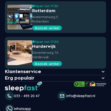
Open tot 17:30
Rotterdam
Watermanweg 5
Rotterdam
Bezoek winkel
Open tot 17:00
Harderwijk
Deventerweg 7A
Harderwijk
Bezoek winkel
Klantenservice
Erg populair
033 - 455 20 47
info@sleepfast.nl
Whatsapp