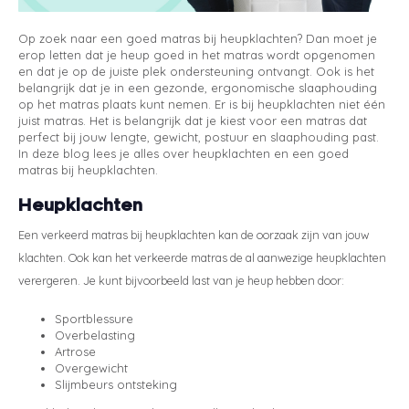
Eastborn
Stoelen
Emma
Matra
Velda
Gelte
Split
Texele
Wolle
Vormv
Katoe
Winte
Dekbe
Texel
Anti-a
Toppe
Katoe
Avek
Bed 1
Avek
Bedb
Op zoek naar een goed matras bij heupklachten? Dan moet je
erop letten dat je heup goed in het matras wordt opgenomen
en dat je op de juiste plek ondersteuning ontvangt. Ook is het
Avek
Tuur
Matra
Avek
Biolo
Ducky
Zome
Tuur
Verko
Katoe
Vroo
Philr
belangrijk dat je in een gezonde, ergonomische slaaphouding
op het matras plaats kunt nemen. Er is bij heupklachten niet één
Sleepfast
Velda
Matra
Van 
Polyd
Ducky
Biolo
Linne
Van O
juist matras. Het is belangrijk dat je kiest voor een matras dat
perfect bij jouw lengte, gewicht, postuur en slaaphouding past.
In deze blog lees je alles over heupklachten en een goed
Tuur
Eastb
Matra
Eastb
Van 
Emperi
Toppe
matras bij heupklachten.
Heupklachten
Viking
Avek
Cinde
Een verkeerd matras bij heupklachten kan de oorzaak zijn van jouw
Sleep
klachten. Ook kan het verkeerde matras de al aanwezige heupklachten
verergeren. Je kunt bijvoorbeeld last van je heup hebben door:
Van 
Sportblessure
Overbelasting
Philr
Artrose
Overgewicht
Slijmbeurs ontsteking
HML B