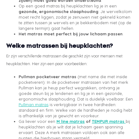
zijden) moet goed worden ondersteund
.
Op een goed matras bij heupklachten lig je in een
gezonde, ergonomische slaaphouding
: Je wervelkolom
moet recht liggen, zodat je zenuwen niet gekneld komen
te zitten tussen je wervels en je bekkenbodem niet (op de
langere termijn) gaat hellen.
Het matras moet perfect bij jouw lichaam passen
.
Welke matrassen bij heupklachten?
Er zijn verschillende matrassen die geschikt zijn voor mensen met
heupklachten. Hier zijn een paar voorbeelden:
Pullman pocketveer matras
(met name die met inside
pocketveren): In de pocketveer matrassen van het merk
Pullman kan je heup perfect wegzakken, ontvang je
goede steun bij je lendenen en lig je in een gezonde,
ergonomische slaaphouding. Dat is duidelijk voelbaar. Een
Pullman matras
is verkrijgbaar in twee hardheden:
standaard en firm. Welke van de hardheden je nodig hebt
is afhankelijk van je gewicht en voorkeur.
Ga liever voor een
M line matras
of
TEMPUR matras
bij
heupklachten als je wilt dat je lichaam geen spanning
ervaart. Deze A merk matrassen voldoen ook aan alle
punten die hierboven staan vermeld.