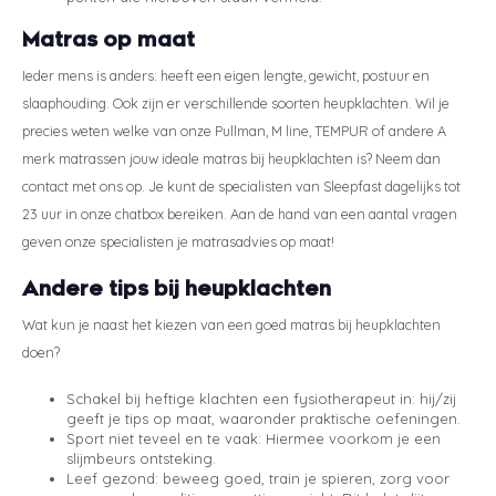
Matras op maat
Ieder mens is anders: heeft een eigen lengte, gewicht, postuur en
slaaphouding. Ook zijn er verschillende soorten heupklachten. Wil je
precies weten welke van onze Pullman, M line, TEMPUR of andere A
merk matrassen jouw ideale matras bij heupklachten is? Neem dan
contact met ons op. Je kunt de specialisten van Sleepfast dagelijks tot
23 uur in onze chatbox bereiken. Aan de hand van een aantal vragen
geven onze specialisten je matrasadvies op maat!
Andere tips bij heupklachten
Wat kun je naast het kiezen van een goed matras bij heupklachten
doen?
Schakel bij heftige klachten een fysiotherapeut in: hij/zij
geeft je tips op maat, waaronder praktische oefeningen.
Sport niet teveel en te vaak: Hiermee voorkom je een
slijmbeurs ontsteking.
Leef gezond: beweeg goed, train je spieren, zorg voor