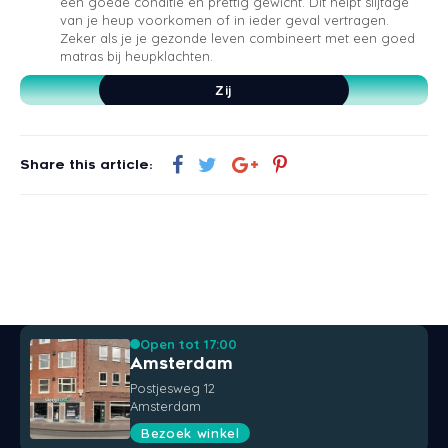
Ontvang GRATIS slaapadvies
een goede conditie en prettig gewicht. Dit helpt slijtage
van je heup voorkomen of in ieder geval vertragen.
Zeker als je je gezonde leven combineert met een goed
matras bij heupklachten.
Zij
Rug
Share this article:
Begin met chatten
Buik
Verstuur
Open tot 17:00
Amsterdam
Postjesweg 12
Amsterdam
Bezoek winkel