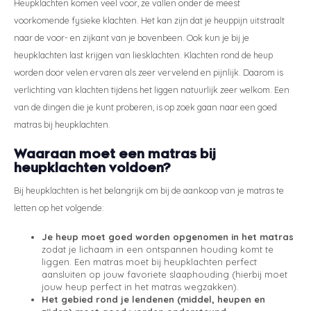
Heupklachten komen veel voor, ze vallen onder de meest
Styld
voorkomende fysieke klachten. Het kan zijn dat je heuppijn uitstraalt
naar de voor- en zijkant van je bovenbeen. Ook kun je bij je
heupklachten last krijgen van liesklachten. Klachten rond de heup
worden door velen ervaren als zeer vervelend en pijnlijk. Daarom is
verlichting van klachten tijdens het liggen natuurlijk zeer welkom. Een
van de dingen die je kunt proberen, is op zoek gaan naar een goed
matras bij heupklachten.
Waaraan moet een matras bij
heupklachten voldoen?
Bij heupklachten is het belangrijk om bij de aankoop van je matras te
letten op het volgende:
Je heup moet goed worden opgenomen in het matras
zodat je lichaam in een ontspannen houding komt te
liggen. Een matras moet bij heupklachten perfect
aansluiten op jouw favoriete slaaphouding (hierbij moet
jouw heup perfect in het matras wegzakken).
Het gebied rond je lendenen (middel, heupen en